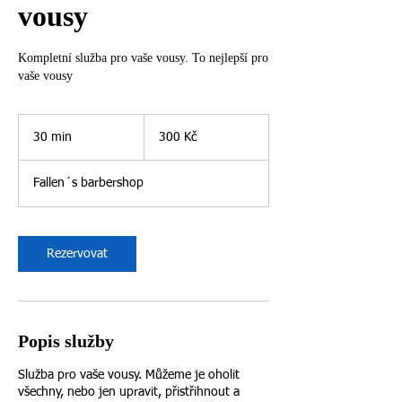
vousy
Kompletní služba pro vaše vousy. To nejlepší pro
vaše vousy
300
českých
30 min
3
300 Kč
korun
0
m
Fallen´s barbershop
i
n
Rezervovat
Popis služby
Služba pro vaše vousy. Můžeme je oholit
všechny, nebo jen upravit, přistřihnout a